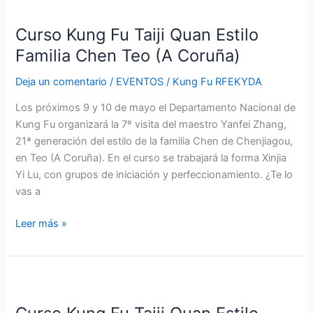
Kung
Curso Kung Fu Taiji Quan Estilo
Fu
Taiji
Familia Chen Teo (A Coruña)
Quan
Deja un comentario
/
EVENTOS
/
Kung Fu RFEKYDA
Estilo
Familia
Los próximos 9 y 10 de mayo el Departamento Nacional de
Chen
Kung Fu organizará la 7º visita del maestro Yanfei Zhang,
Teo
21ª generación del estilo de la familia Chen de Chenjiagou,
(A
en Teo (A Coruña). En el curso se trabajará la forma Xinjia
Coruña)
Yi Lu, con grupos de iniciación y perfeccionamiento. ¿Te lo
vas a
Leer más »
Curso
Kung
Fu