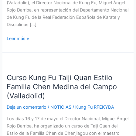
(Valladolid), el Director Nacional de Kung Fu, Miguel Ángel
Rojo Darriba, en representación del Departamento Nacional
de Kung Fu de la Real Federación Española de Karate y
Disciplinas […]
Leer más »
Curso
Kung
Curso Kung Fu Taiji Quan Estilo
Fu
Taiji
Familia Chen Medina del Campo
Quan
(Valladolid)
Estilo
Familia
Deja un comentario
/
NOTICIAS
/
Kung Fu RFEKYDA
Chen
Los días 16 y 17 de mayo el Director Nacional, Miguel Ángel
Medina
Rojo Darriba, ha organizado un curso de Taiji Quan del
del
Estilo de la Familia Chen de Chenjiagou con el maestro
Campo