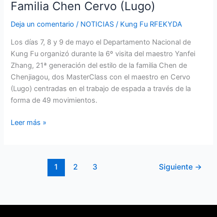
Taiji
Familia Chen Cervo (Lugo)
Jian
Deja un comentario
/
NOTICIAS
/
Kung Fu RFEKYDA
Estilo
Familia
Los días 7, 8 y 9 de mayo el Departamento Nacional de
Chen
Kung Fu organizó durante la 6º visita del maestro Yanfei
Cervo
Zhang, 21ª generación del estilo de la familia Chen de
(Lugo)
Chenjiagou, dos MasterClass con el maestro en Cervo
(Lugo) centradas en el trabajo de espada a través de la
forma de 49 movimientos.
Leer más »
1
2
3
Siguiente
→