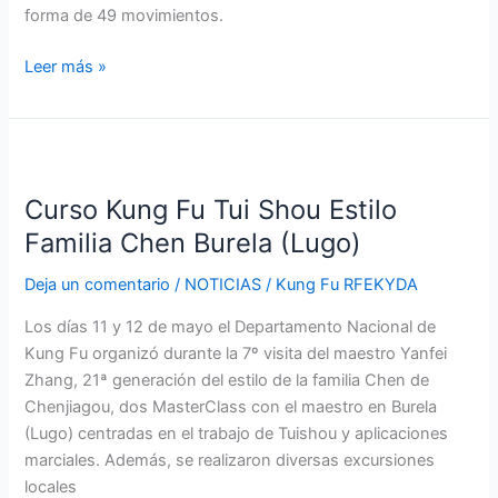
forma de 49 movimientos.
Leer más »
Curso
Kung
Curso Kung Fu Tui Shou Estilo
Fu
Tui
Familia Chen Burela (Lugo)
Shou
Deja un comentario
/
NOTICIAS
/
Kung Fu RFEKYDA
Estilo
Familia
Los días 11 y 12 de mayo el Departamento Nacional de
Chen
Kung Fu organizó durante la 7º visita del maestro Yanfei
Burela
Zhang, 21ª generación del estilo de la familia Chen de
(Lugo)
Chenjiagou, dos MasterClass con el maestro en Burela
(Lugo) centradas en el trabajo de Tuishou y aplicaciones
marciales. Además, se realizaron diversas excursiones
locales