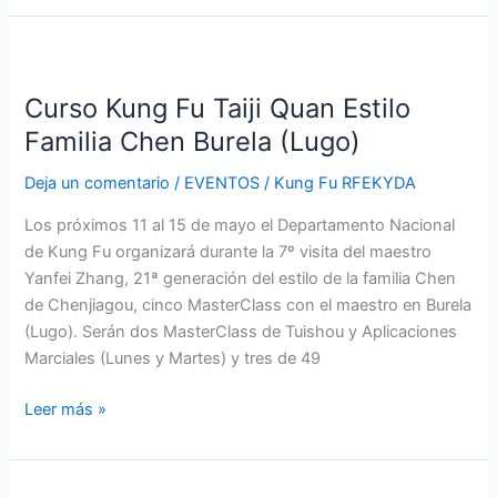
Curso
Kung
Curso Kung Fu Taiji Quan Estilo
Fu
Taiji
Familia Chen Burela (Lugo)
Quan
Deja un comentario
/
EVENTOS
/
Kung Fu RFEKYDA
Estilo
Familia
Los próximos 11 al 15 de mayo el Departamento Nacional
Chen
de Kung Fu organizará durante la 7º visita del maestro
Burela
Yanfei Zhang, 21ª generación del estilo de la familia Chen
(Lugo)
de Chenjiagou, cinco MasterClass con el maestro en Burela
(Lugo). Serán dos MasterClass de Tuishou y Aplicaciones
Marciales (Lunes y Martes) y tres de 49
Leer más »
Curso