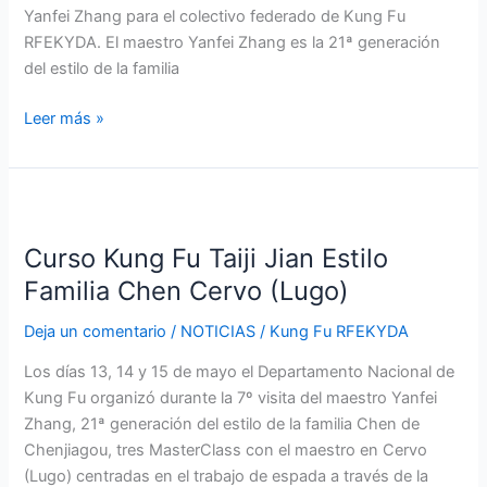
Yanfei Zhang para el colectivo federado de Kung Fu
(Valladolid)
RFEKYDA. El maestro Yanfei Zhang es la 21ª generación
del estilo de la familia
Leer más »
Curso
Kung
Curso Kung Fu Taiji Jian Estilo
Fu
Taiji
Familia Chen Cervo (Lugo)
Jian
Deja un comentario
/
NOTICIAS
/
Kung Fu RFEKYDA
Estilo
Familia
Los días 13, 14 y 15 de mayo el Departamento Nacional de
Chen
Kung Fu organizó durante la 7º visita del maestro Yanfei
Cervo
Zhang, 21ª generación del estilo de la familia Chen de
(Lugo)
Chenjiagou, tres MasterClass con el maestro en Cervo
(Lugo) centradas en el trabajo de espada a través de la