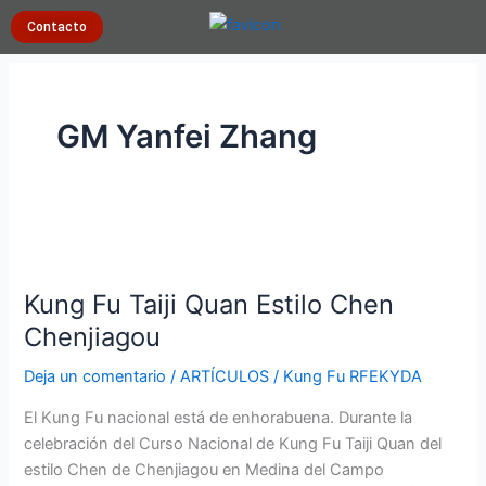
Ir
Contacto
al
contenido
GM Yanfei Zhang
Kung
Fu
Kung Fu Taiji Quan Estilo Chen
Taiji
Quan
Chenjiagou
Estilo
Deja un comentario
/
ARTÍCULOS
/
Kung Fu RFEKYDA
Chen
Chenjiagou
El Kung Fu nacional está de enhorabuena. Durante la
celebración del Curso Nacional de Kung Fu Taiji Quan del
estilo Chen de Chenjiagou en Medina del Campo