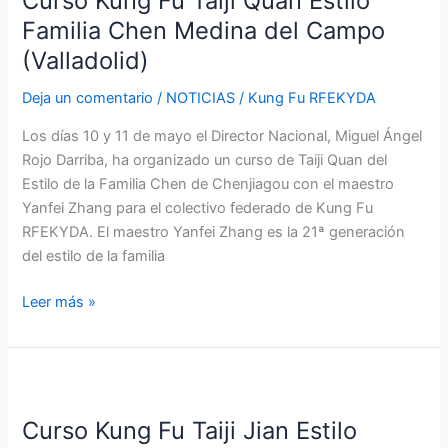
Curso Kung Fu Taiji Quan Estilo
Taiji
Familia Chen Medina del Campo
Quan
(Valladolid)
Estilo
Familia
Deja un comentario
/
NOTICIAS
/
Kung Fu RFEKYDA
Chen
Los días 10 y 11 de mayo el Director Nacional, Miguel Ángel
Medina
Rojo Darriba, ha organizado un curso de Taiji Quan del
del
Estilo de la Familia Chen de Chenjiagou con el maestro
Campo
Yanfei Zhang para el colectivo federado de Kung Fu
(Valladolid)
RFEKYDA. El maestro Yanfei Zhang es la 21ª generación
del estilo de la familia
Leer más »
Curso
Kung
Curso Kung Fu Taiji Jian Estilo
Fu