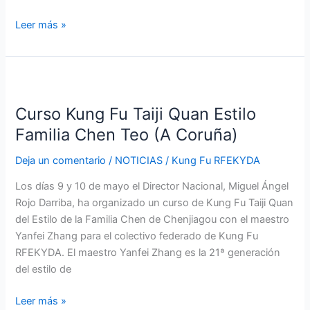
Leer más »
Curso
Kung
Curso Kung Fu Taiji Quan Estilo
Fu
Taiji
Familia Chen Teo (A Coruña)
Quan
Deja un comentario
/
NOTICIAS
/
Kung Fu RFEKYDA
Estilo
Familia
Los días 9 y 10 de mayo el Director Nacional, Miguel Ángel
Chen
Rojo Darriba, ha organizado un curso de Kung Fu Taiji Quan
Teo
del Estilo de la Familia Chen de Chenjiagou con el maestro
(A
Yanfei Zhang para el colectivo federado de Kung Fu
Coruña)
RFEKYDA. El maestro Yanfei Zhang es la 21ª generación
del estilo de
Leer más »