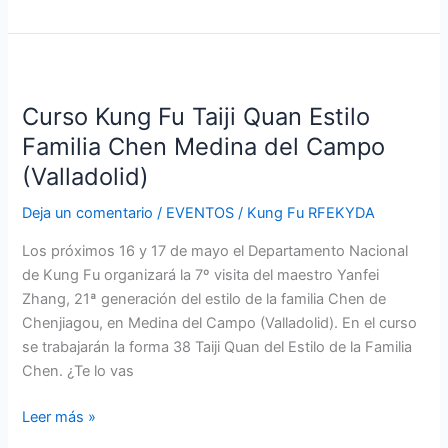
Curso
Kung
Curso Kung Fu Taiji Quan Estilo
Fu
Taiji
Familia Chen Medina del Campo
Quan
(Valladolid)
Estilo
Familia
Deja un comentario
/
EVENTOS
/
Kung Fu RFEKYDA
Chen
Los próximos 16 y 17 de mayo el Departamento Nacional
Medina
de Kung Fu organizará la 7º visita del maestro Yanfei
del
Zhang, 21ª generación del estilo de la familia Chen de
Campo
Chenjiagou, en Medina del Campo (Valladolid). En el curso
(Valladolid)
se trabajarán la forma 38 Taiji Quan del Estilo de la Familia
Chen. ¿Te lo vas
Leer más »