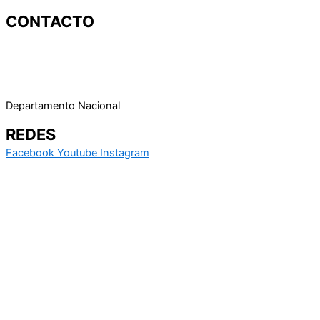
CONTACTO
915359587
kungfu@rfek.es
Departamento Nacional
REDES
Facebook
Youtube
Instagram
Política de Cookes
Política de Privacidad
Contacto
Para cualquier duda relacionado con el Departamento nacional
de Kungfu, puedes resolverla a través de este formulario de