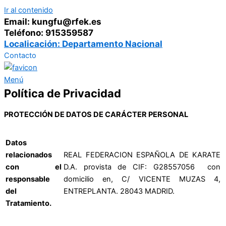
Ir al contenido
Email: kungfu@rfek.es
Teléfono: 915359587
Localicación: Departamento Nacional
Contacto
Menú
Política de Privacidad
PROTECCIÓN DE DATOS DE CARÁCTER PERSONAL
Datos
relacionados
REAL FEDERACION ESPAÑOLA DE KARATE
con el
D.A. provista de CIF: G28557056 con
responsable
domicilio en, C/ VICENTE MUZAS 4,
del
ENTREPLANTA. 28043 MADRID.
Tratamiento.