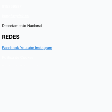
915359587
kungfu@rfek.es
Departamento Nacional
REDES
Facebook
Youtube
Instagram
Política de Cookes
Política de Privacidad
Contacto
Para cualquier duda relacionado con el Departamento nacional
de Kungfu, puedes resolverla a través de este formulario de