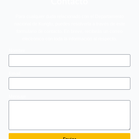
Contacto
Para cualquier duda relacionado con el Departamento
nacional de Kungfu, puedes resolverla a través de este
formulario de contacto. En breve, recibirás un correo
electrónico con toda la información al respecto.
Nombre
Email
Mensaje