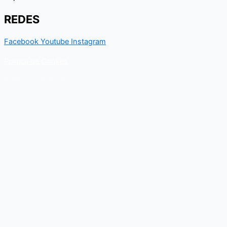
REDES
Facebook
Youtube
Instagram
Política de Cookes
Política de Privacidad
Contacto
Para cualquier duda relacionado con el Departamento nacional
de Kungfu, puedes resolverla a través de este formulario de
contacto. En breve, recibirás un correo electrónico con toda la
información al respecto.
Nombre
Email