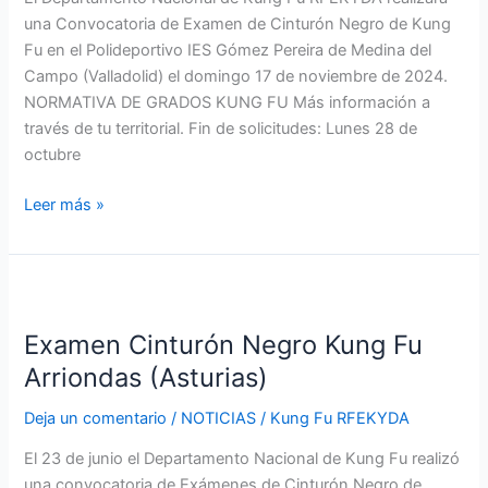
Campo
una Convocatoria de Examen de Cinturón Negro de Kung
(Valladolid)
Fu en el Polideportivo IES Gómez Pereira de Medina del
Campo (Valladolid) el domingo 17 de noviembre de 2024.
NORMATIVA DE GRADOS KUNG FU Más información a
través de tu territorial. Fin de solicitudes: Lunes 28 de
octubre
Leer más »
Examen
Cinturón
Examen Cinturón Negro Kung Fu
Negro
Kung
Arriondas (Asturias)
Fu
Deja un comentario
/
NOTICIAS
/
Kung Fu RFEKYDA
Arriondas
(Asturias)
El 23 de junio el Departamento Nacional de Kung Fu realizó
una convocatoria de Exámenes de Cinturón Negro de