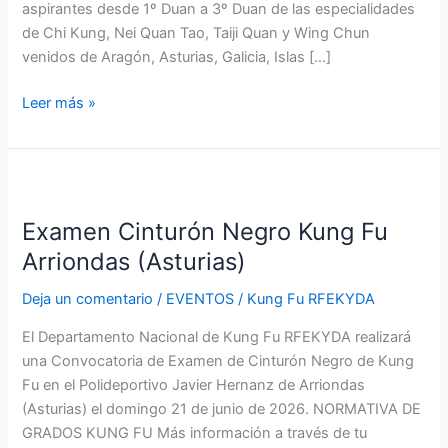
aspirantes desde 1º Duan a 3º Duan de las especialidades
de Chi Kung, Nei Quan Tao, Taiji Quan y Wing Chun
venidos de Aragón, Asturias, Galicia, Islas […]
Leer más »
Examen
Cinturón
Examen Cinturón Negro Kung Fu
Negro
Kung
Arriondas (Asturias)
Fu
Deja un comentario
/
EVENTOS
/
Kung Fu RFEKYDA
Arriondas
(Asturias)
El Departamento Nacional de Kung Fu RFEKYDA realizará
una Convocatoria de Examen de Cinturón Negro de Kung
Fu en el Polideportivo Javier Hernanz de Arriondas
(Asturias) el domingo 21 de junio de 2026. NORMATIVA DE
GRADOS KUNG FU Más información a través de tu