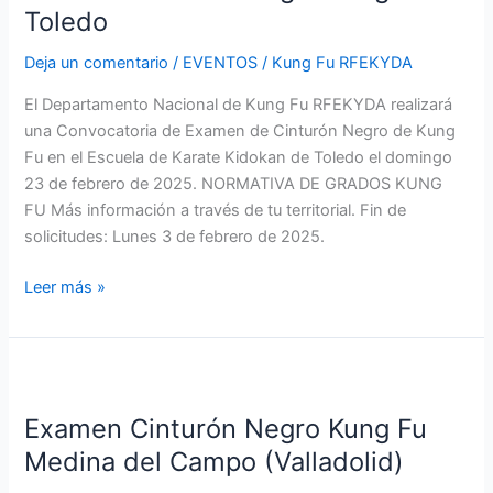
Kung
Toledo
Fu
Deja un comentario
/
EVENTOS
/
Kung Fu RFEKYDA
Toledo
El Departamento Nacional de Kung Fu RFEKYDA realizará
una Convocatoria de Examen de Cinturón Negro de Kung
Fu en el Escuela de Karate Kidokan de Toledo el domingo
23 de febrero de 2025. NORMATIVA DE GRADOS KUNG
FU Más información a través de tu territorial. Fin de
solicitudes: Lunes 3 de febrero de 2025.
Leer más »
Examen
Cinturón
Examen Cinturón Negro Kung Fu
Negro
Kung
Medina del Campo (Valladolid)
Fu