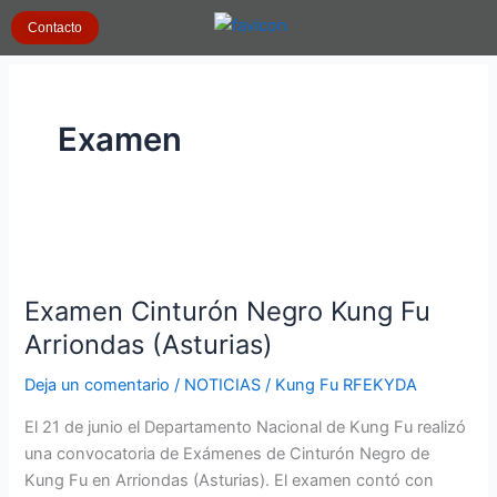
Ir
Contacto
al
contenido
Examen
Examen
Cinturón
Examen Cinturón Negro Kung Fu
Negro
Kung
Arriondas (Asturias)
Fu
Deja un comentario
/
NOTICIAS
/
Kung Fu RFEKYDA
Arriondas
(Asturias)
El 21 de junio el Departamento Nacional de Kung Fu realizó
una convocatoria de Exámenes de Cinturón Negro de
Kung Fu en Arriondas (Asturias). El examen contó con