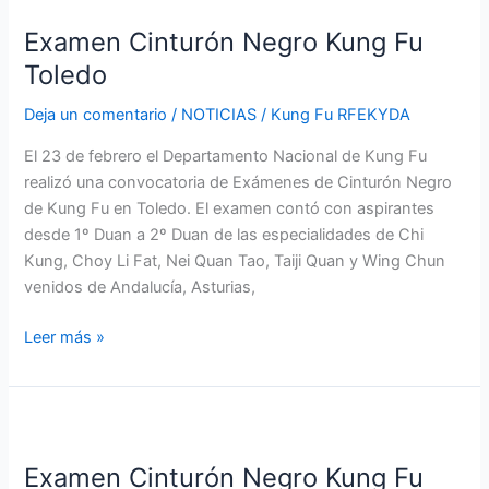
Cinturón
Examen Cinturón Negro Kung Fu
Negro
Kung
Toledo
Fu
Deja un comentario
/
NOTICIAS
/
Kung Fu RFEKYDA
Toledo
El 23 de febrero el Departamento Nacional de Kung Fu
realizó una convocatoria de Exámenes de Cinturón Negro
de Kung Fu en Toledo. El examen contó con aspirantes
desde 1º Duan a 2º Duan de las especialidades de Chi
Kung, Choy Li Fat, Nei Quan Tao, Taiji Quan y Wing Chun
venidos de Andalucía, Asturias,
Leer más »
Examen
Cinturón
Examen Cinturón Negro Kung Fu
Negro