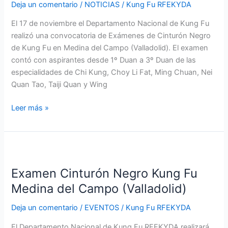
Deja un comentario
/
NOTICIAS
/
Kung Fu RFEKYDA
Medina
del
El 17 de noviembre el Departamento Nacional de Kung Fu
Campo
realizó una convocatoria de Exámenes de Cinturón Negro
(Valladolid)
de Kung Fu en Medina del Campo (Valladolid). El examen
contó con aspirantes desde 1º Duan a 3º Duan de las
especialidades de Chi Kung, Choy Li Fat, Ming Chuan, Nei
Quan Tao, Taiji Quan y Wing
Leer más »
Examen
Cinturón
Examen Cinturón Negro Kung Fu
Negro
Kung
Medina del Campo (Valladolid)
Fu
Deja un comentario
/
EVENTOS
/
Kung Fu RFEKYDA
Medina
del
El Departamento Nacional de Kung Fu RFEKYDA realizará