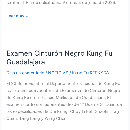
territorial. Fin de solicitudes: Viernes 5 de junio de 2026.
Leer más »
Examen
Cinturón
Examen Cinturón Negro Kung Fu
Negro
Kung
Guadalajara
Fu
Deja un comentario
/
NOTICIAS
/
Kung Fu RFEKYDA
Guadalajara
El 23 de noviembre el Departamento Nacional de Kung Fu
realizó una convocatoria de Exámenes de Cinturón Negro
de Kung Fu en el Palacio Multiusos de Guadalajara. El
examen contó con aspirantes desde 1º Duan a 3º Duan de
las especialidades de Chi Kung, Choy Li Fat, Shaolin, Taiji
Quan, Tang Lang y Wing Chun