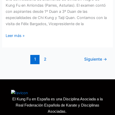
Kung Fu en Arriondas (Parres, Asturias). El examen contó
con aspirantes desde 1º Duan a 3º Duan de las
especialidades de Chi Kung y Taiji Quan. Contamos con la
visita de Félix Bargados, Vicepresidente de la
Leer más »
1
2
Siguiente
→
El Kung Fu en España es una Disciplina Asociada a la
Real Federación Española de Karate y Disciplinas
Asociadas.