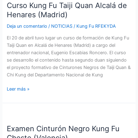
Curso Kung Fu Taiji Quan Alcalá de
Fu
Taiji
Henares (Madrid)
Quan
Deja un comentario
/
NOTICIAS
/
Kung Fu RFEKYDA
Alcalá
de
El 20 de abril tuvo lugar un curso de formación de Kung Fu
Henares
Taiji Quan en Alcalá de Henares (Madrid) a cargo del
(Madrid)
entrenador nacional, Eugenio Escabias Roncero. El curso
se desarrollo el contenido hasta segundo duan siguiendo
el proyecto formativo de Cinturones Negros de Taiji Quan &
Chi Kung del Departamento Nacional de Kung
Leer más »
Examen
Cinturón
Examen Cinturón Negro Kung Fu
Negro
Kung
Cheste (Valencia)