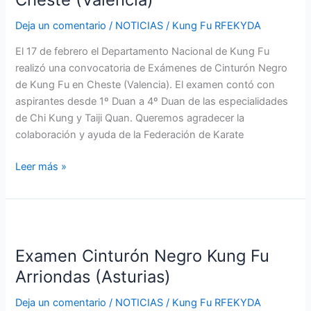
Fu
Deja un comentario
/
NOTICIAS
/
Kung Fu RFEKYDA
Cheste
(Valencia)
El 17 de febrero el Departamento Nacional de Kung Fu
realizó una convocatoria de Exámenes de Cinturón Negro
de Kung Fu en Cheste (Valencia). El examen contó con
aspirantes desde 1º Duan a 4º Duan de las especialidades
de Chi Kung y Taiji Quan. Queremos agradecer la
colaboración y ayuda de la Federación de Karate
Leer más »
Examen
Cinturón
Examen Cinturón Negro Kung Fu
Negro
Kung
Arriondas (Asturias)
Fu
Deja un comentario
/
NOTICIAS
/
Kung Fu RFEKYDA
Arriondas