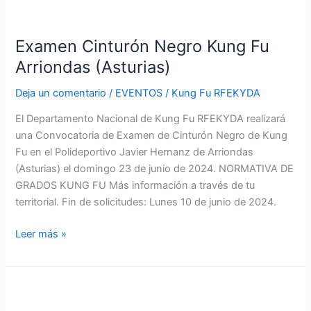
Examen
Cinturón
Examen Cinturón Negro Kung Fu
Negro
Kung
Arriondas (Asturias)
Fu
Deja un comentario
/
EVENTOS
/
Kung Fu RFEKYDA
Arriondas
(Asturias)
El Departamento Nacional de Kung Fu RFEKYDA realizará
una Convocatoria de Examen de Cinturón Negro de Kung
Fu en el Polideportivo Javier Hernanz de Arriondas
(Asturias) el domingo 23 de junio de 2024. NORMATIVA DE
GRADOS KUNG FU Más información a través de tu
territorial. Fin de solicitudes: Lunes 10 de junio de 2024.
Leer más »
Curso
Kung