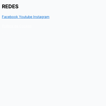
REDES
Facebook
Youtube
Instagram
Política de Cookes
Política de Privacidad
Contacto
Para cualquier duda relacionado con el Departamento nacional
de Kungfu, puedes resolverla a través de este formulario de
contacto. En breve, recibirás un correo electrónico con toda la
información al respecto.
Nombre
Email