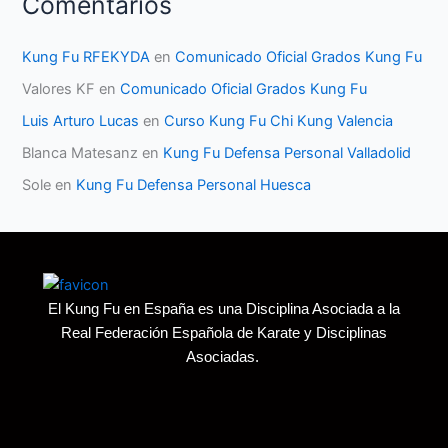
Comentarios
Kung Fu RFEKYDA
en
Comunicado Oficial Grados Kung Fu
Valores KF
en
Comunicado Oficial Grados Kung Fu
Luis Arturo Lucas
en
Curso Kung Fu Chi Kung Valencia
Blanca Matesanz
en
Kung Fu Defensa Personal Valladolid
Sole
en
Kung Fu Defensa Personal Huesca
El Kung Fu en España es una Disciplina Asociada a la
Real Federación Española de Karate y Disciplinas
Asociadas.