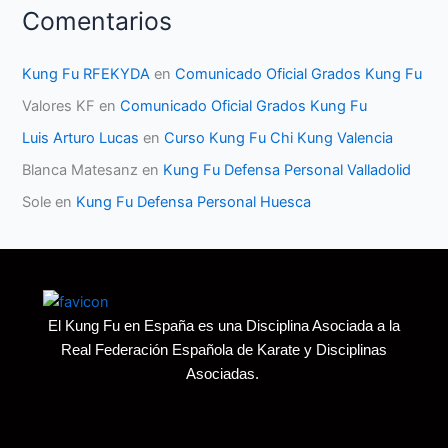
Comentarios
Kung Fu RFEKYDA
en
Comunicado Oficial Grados Kung Fu
Valores KF
en
Comunicado Oficial Grados Kung Fu
Luis Arturo Lucas
en
Curso Kung Fu Chi Kung Valencia
Blanca Matesanz
en
Kung Fu Defensa Personal Valladolid
Sole
en
Kung Fu Defensa Personal Huesca
El Kung Fu en España es una Disciplina Asociada a la
Real Federación Española de Karate y Disciplinas
Asociadas.