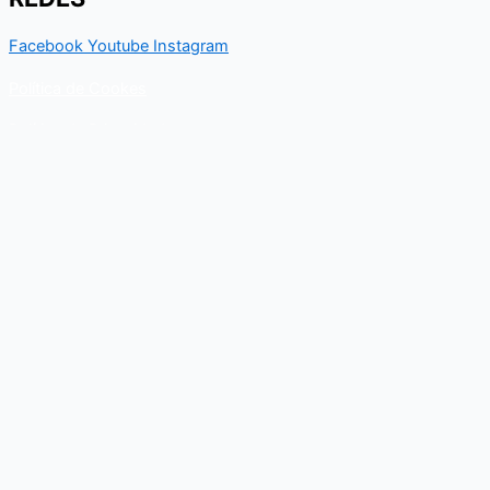
Facebook
Youtube
Instagram
Política de Cookes
Política de Privacidad
Contacto
Para cualquier duda relacionado con el Departamento nacional
de Kungfu, puedes resolverla a través de este formulario de
contacto. En breve, recibirás un correo electrónico con toda la
información al respecto.
Nombre
Email