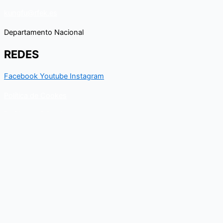
kungfu@rfek.es
Departamento Nacional
REDES
Facebook
Youtube
Instagram
Política de Cookes
Política de Privacidad
Contacto
Para cualquier duda relacionado con el Departamento nacional
de Kungfu, puedes resolverla a través de este formulario de
contacto. En breve, recibirás un correo electrónico con toda la
información al respecto.