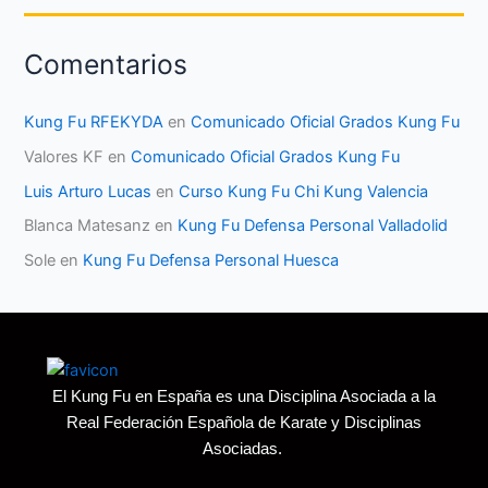
Comentarios
Kung Fu RFEKYDA
en
Comunicado Oficial Grados Kung Fu
Valores KF
en
Comunicado Oficial Grados Kung Fu
Luis Arturo Lucas
en
Curso Kung Fu Chi Kung Valencia
Blanca Matesanz
en
Kung Fu Defensa Personal Valladolid
Sole
en
Kung Fu Defensa Personal Huesca
El Kung Fu en España es una Disciplina Asociada a la
Real Federación Española de Karate y Disciplinas
Asociadas.