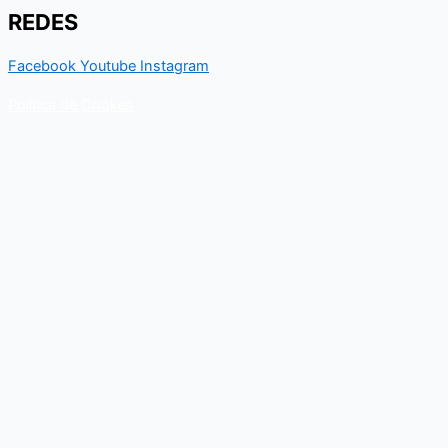
REDES
Facebook
Youtube
Instagram
Política de Cookes
Política de Privacidad
Contacto
Para cualquier duda relacionado con el Departamento nacional
de Kungfu, puedes resolverla a través de este formulario de
contacto. En breve, recibirás un correo electrónico con toda la
información al respecto.
Nombre
Email