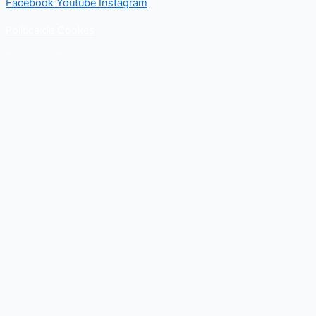
Facebook
Youtube
Instagram
Política de Cookes
Política de Privacidad
Contacto
Para cualquier duda relacionado con el Departamento nacional
de Kungfu, puedes resolverla a través de este formulario de
contacto. En breve, recibirás un correo electrónico con toda la
información al respecto.
Nombre
Email