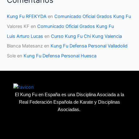
Comentarios
Kung Fu RFEKYDA
en
Comunicado Oficial Grados Kung Fu
Valores KF
en
Comunicado Oficial Grados Kung Fu
Luis Arturo Lucas
en
Curso Kung Fu Chi Kung Valencia
Blanca Matesanz
en
Kung Fu Defensa Personal Valladolid
Sole
en
Kung Fu Defensa Personal Huesca
El Kung Fu en España es una Disciplina Asociada a la
Real Federación Española de Karate y Disciplinas
Asociadas.