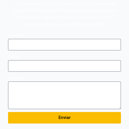
Para cualquier duda relacionado con el Departamento
nacional de Kungfu, puedes resolverla a través de este
formulario de contacto. En breve, recibirás un correo
electrónico con toda la información al respecto.
Nombre
Email
Mensaje
Enviar