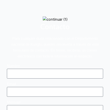
Contacto
Para cualquier duda relacionado con el Departamento
nacional de Kungfu, puedes resolverla a través de este
formulario de contacto. En breve, recibirás un correo
electrónico con toda la información al respecto.
Nombre
Email
Mensaje