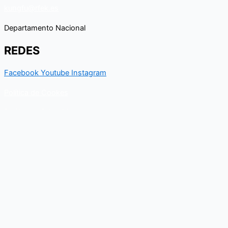
kungfu@rfek.es
Departamento Nacional
REDES
Facebook
Youtube
Instagram
Política de Cookes
Política de Privacidad
Contacto
Para cualquier duda relacionado con el Departamento nacional
de Kungfu, puedes resolverla a través de este formulario de
contacto. En breve, recibirás un correo electrónico con toda la
información al respecto.