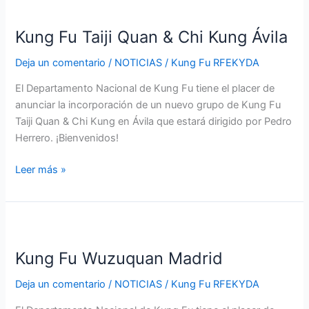
Kung
Fu
Kung Fu Taiji Quan & Chi Kung Ávila
Taiji
Quan
Deja un comentario
/
NOTICIAS
/
Kung Fu RFEKYDA
&
Chi
El Departamento Nacional de Kung Fu tiene el placer de
Kung
anunciar la incorporación de un nuevo grupo de Kung Fu
Ávila
Taiji Quan & Chi Kung en Ávila que estará dirigido por Pedro
Herrero. ¡Bienvenidos!
Leer más »
Kung
Fu
Kung Fu Wuzuquan Madrid
Wuzuquan
Madrid
Deja un comentario
/
NOTICIAS
/
Kung Fu RFEKYDA