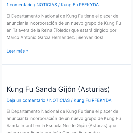
1 comentario
/
NOTICIAS
/
Kung Fu RFEKYDA
Reina
(Toledo)
El Departamento Nacional de Kung Fu tiene el placer de
anunciar la incorporación de un nuevo grupo de Kung Fu
en Talavera de la Reina (Toledo) que estará dirigido por
Marco Antonio García Hernández. ¡Bienvenidos!
Leer más »
Kung
Fu
Kung Fu Sanda Gijón (Asturias)
Sanda
Gijón
Deja un comentario
/
NOTICIAS
/
Kung Fu RFEKYDA
(Asturias)
El Departamento Nacional de Kung Fu tiene el placer de
anunciar la incorporación de un nuevo grupo de Kung Fu
Sanda Infantil en la Escuela Nei de Gijón (Asturias) que
estará coordinado por Iván Cuevas Fernández.