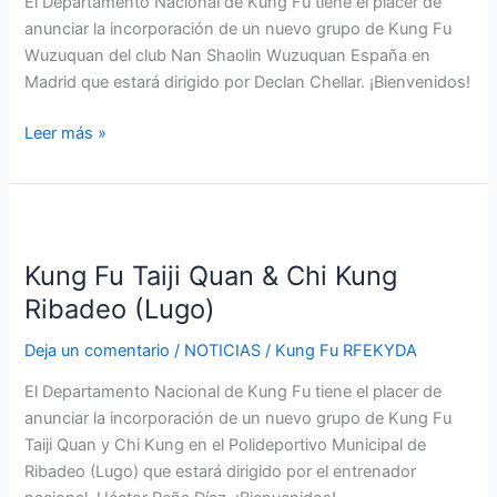
El Departamento Nacional de Kung Fu tiene el placer de
anunciar la incorporación de un nuevo grupo de Kung Fu
Wuzuquan del club Nan Shaolin Wuzuquan España en
Madrid que estará dirigido por Declan Chellar. ¡Bienvenidos!
Leer más »
Kung
Fu
Kung Fu Taiji Quan & Chi Kung
Taiji
Quan
Ribadeo (Lugo)
&
Deja un comentario
/
NOTICIAS
/
Kung Fu RFEKYDA
Chi
Kung
El Departamento Nacional de Kung Fu tiene el placer de
Ribadeo
anunciar la incorporación de un nuevo grupo de Kung Fu
(Lugo)
Taiji Quan y Chi Kung en el Polideportivo Municipal de
Ribadeo (Lugo) que estará dirigido por el entrenador