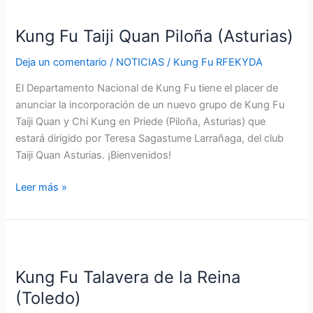
Kung
Fu
Kung Fu Taiji Quan Piloña (Asturias)
Taiji
Quan
Deja un comentario
/
NOTICIAS
/
Kung Fu RFEKYDA
Piloña
(Asturias)
El Departamento Nacional de Kung Fu tiene el placer de
anunciar la incorporación de un nuevo grupo de Kung Fu
Taiji Quan y Chi Kung en Priede (Piloña, Asturias) que
estará dirigido por Teresa Sagastume Larrañaga, del club
Taiji Quan Asturias. ¡Bienvenidos!
Leer más »
Kung
Fu
Kung Fu Talavera de la Reina
Talavera
de
(Toledo)
la