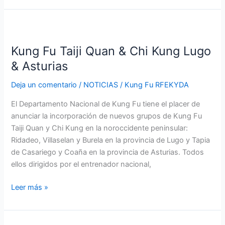
Kung
Fu
Kung Fu Taiji Quan & Chi Kung Lugo
Taiji
Quan
& Asturias
&
Deja un comentario
/
NOTICIAS
/
Kung Fu RFEKYDA
Chi
Kung
El Departamento Nacional de Kung Fu tiene el placer de
Lugo
anunciar la incorporación de nuevos grupos de Kung Fu
&
Taiji Quan y Chi Kung en la noroccidente peninsular:
Asturias
Ridadeo, Villaselan y Burela en la provincia de Lugo y Tapia
de Casariego y Coaña en la provincia de Asturias. Todos
ellos dirigidos por el entrenador nacional,
Leer más »