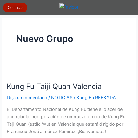
Ir
Contacto
al
contenido
Nuevo Grupo
Kung
Fu
Kung Fu Taiji Quan Valencia
Taiji
Quan
Deja un comentario
/
NOTICIAS
/
Kung Fu RFEKYDA
Valencia
El Departamento Nacional de Kung Fu tiene el placer de
anunciar la incorporación de un nuevo grupo de Kung Fu
Taiji Quan (estilo Wu) en Valencia que estará dirigido por
Francisco José Jiménez Ramírez. ¡Bienvenidos!