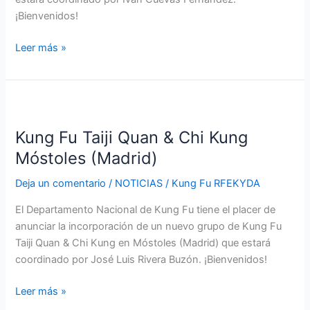
¡Bienvenidos!
Leer más »
Kung
Fu
Kung Fu Taiji Quan & Chi Kung
Taiji
Quan
Móstoles (Madrid)
&
Deja un comentario
/
NOTICIAS
/
Kung Fu RFEKYDA
Chi
Kung
El Departamento Nacional de Kung Fu tiene el placer de
Móstoles
anunciar la incorporación de un nuevo grupo de Kung Fu
(Madrid)
Taiji Quan & Chi Kung en Móstoles (Madrid) que estará
coordinado por José Luis Rivera Buzón. ¡Bienvenidos!
Leer más »