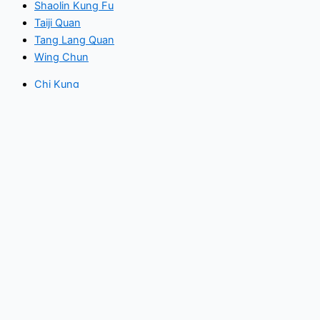
Shaolin Kung Fu
Taiji Quan
Tang Lang Quan
Wing Chun
Chi Kung
Choy Li Fut
Shaolin Kung Fu
Taiji Quan
Tang Lang Quan
Wing Chun
Eventos
Noticias
Artículos
Galería
Eventos
Noticias
Artículos