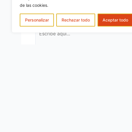
de las cookies.
Tu dirección de correo electrónico no será
con
*
Personalizar
Rechazar todo
Aceptar todo
Escribe
aquí...
Nombre*
Correo
electrónic