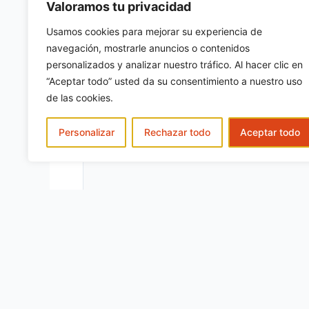
Valoramos tu privacidad
con
*
Usamos cookies para mejorar su experiencia de
Escribe
navegación, mostrarle anuncios o contenidos
aquí...
personalizados y analizar nuestro tráfico. Al hacer clic en
“Aceptar todo” usted da su consentimiento a nuestro uso
de las cookies.
Personalizar
Rechazar todo
Aceptar todo
Nombre*
Correo
electrónic
Guarda mi nombre, correo electrónico 
comente.