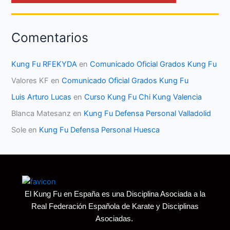
Comentarios
Kung Fu RFEKYDA
en
Comunicado Oficial Grados Kung Fu
Valores KF
en
Comunicado Oficial Grados Kung Fu
Luis Arturo Lucas
en
Curso Kung Fu Chi Kung Valencia
Blanca Matesanz
en
Kung Fu Defensa Personal Valladolid
Sole
en
Kung Fu Defensa Personal Huesca
El Kung Fu en España es una Disciplina Asociada a la
Real Federación Española de Karate y Disciplinas
Asociadas.