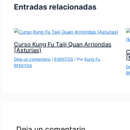
Entradas relacionadas
Curso Kung Fu Taiji Quan Arriondas
(Asturias)
C
(
Deja un comentario
/
EVENTOS
/ Por
Kung Fu
RFEKYDA
De
R
Deja un comentario