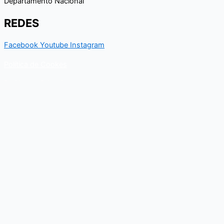
Departamento Nacional
REDES
Facebook
Youtube
Instagram
Política de Cookes
Política de Privacidad
Contacto
Para cualquier duda relacionado con el Departamento nacional
de Kungfu, puedes resolverla a través de este formulario de
contacto. En breve, recibirás un correo electrónico con toda la
información al respecto.
Nombre