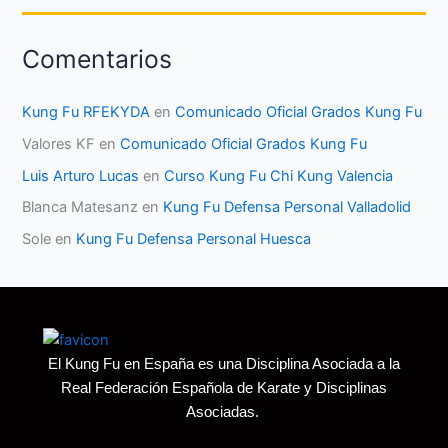
Comentarios
Kung Fu RFEKYDA
en
Comunicado Oficial Grados Kung Fu
Valores KF
en
Comunicado Oficial Grados Kung Fu
Luis Arturo Lucas
en
Curso Kung Fu Chi Kung Valencia
Blanca Matesanz
en
Kung Fu Defensa Personal Valladolid
Sole
en
Kung Fu Defensa Personal Huesca
El Kung Fu en España es una Disciplina Asociada a la
Real Federación Española de Karate y Disciplinas
Asociadas.