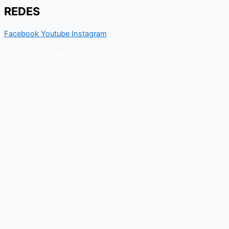
REDES
Facebook
Youtube
Instagram
Política de Cookes
Política de Privacidad
Contacto
Para cualquier duda relacionado con el Departamento nacional
de Kungfu, puedes resolverla a través de este formulario de
contacto. En breve, recibirás un correo electrónico con toda la
información al respecto.
Nombre
Email