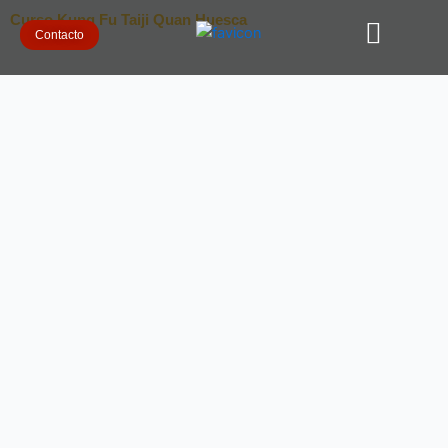
Ir
Curso Kung Fu Taiji Quan Huesca
al
Contacto
contenido