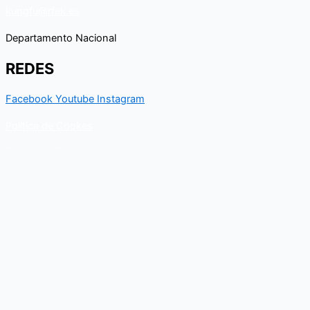
kungfu@rfek.es
Departamento Nacional
REDES
Facebook
Youtube
Instagram
Política de Cookes
Política de Privacidad
Contacto
Para cualquier duda relacionado con el Departamento nacional
de Kungfu, puedes resolverla a través de este formulario de
contacto. En breve, recibirás un correo electrónico con toda la
información al respecto.