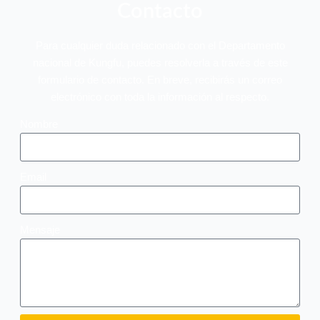
Contacto
Para cualquier duda relacionado con el Departamento
nacional de Kungfu, puedes resolverla a través de este
formulario de contacto. En breve, recibirás un correo
electrónico con toda la información al respecto.
Nombre
Email
Mensaje