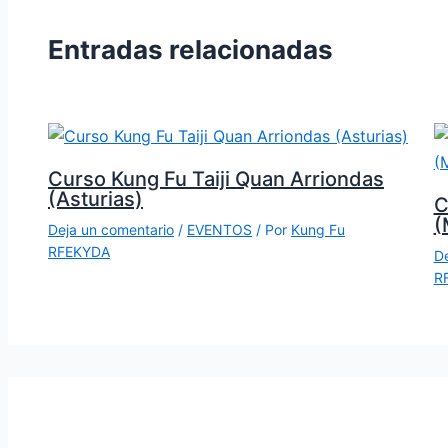
Entradas relacionadas
Curso Kung Fu Taiji Quan Arriondas
(Asturias)
C
(
Deja un comentario
/
EVENTOS
/ Por
Kung Fu
RFEKYDA
De
R