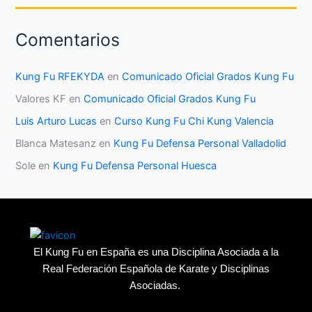
Comentarios
Kung Fu RFEKYDA
en
Comunicado Oficial Grados Kung Fu
Valores KF
en
Comunicado Oficial Grados Kung Fu
Luis Arturo Lucas
en
Curso Kung Fu Chi Kung Valencia
Blanca Matesanz
en
Kung Fu Defensa Personal Valladolid
Sole
en
Kung Fu Defensa Personal Huesca
El Kung Fu en España es una Disciplina Asociada a la
Real Federación Española de Karate y Disciplinas
Asociadas.