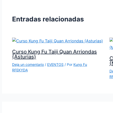
Entradas relacionadas
Curso Kung Fu Taiji Quan Arriondas
(Asturias)
C
(
Deja un comentario
/
EVENTOS
/ Por
Kung Fu
RFEKYDA
De
R