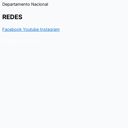
Departamento Nacional
REDES
Facebook
Youtube
Instagram
Política de Cookes
Política de Privacidad
Contacto
Para cualquier duda relacionado con el Departamento nacional
de Kungfu, puedes resolverla a través de este formulario de
contacto. En breve, recibirás un correo electrónico con toda la
información al respecto.
Nombre