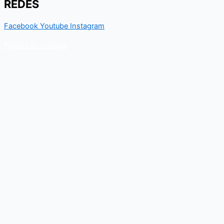
REDES
Facebook
Youtube
Instagram
Política de Cookes
Política de Privacidad
Contacto
Para cualquier duda relacionado con el Departamento nacional
de Kungfu, puedes resolverla a través de este formulario de
contacto. En breve, recibirás un correo electrónico con toda la
información al respecto.
Nombre
Email