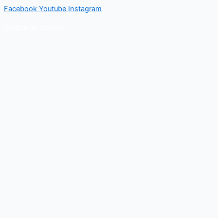
Facebook
Youtube
Instagram
Política de Cookes
Política de Privacidad
Contacto
Para cualquier duda relacionado con el Departamento nacional
de Kungfu, puedes resolverla a través de este formulario de
contacto. En breve, recibirás un correo electrónico con toda la
información al respecto.
Nombre
Email