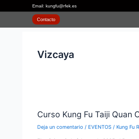
Ir
Email: kungfu@rfek.es
al
contenido
Contacto
Vizcaya
Curso
Kung
Curso Kung Fu Taiji Quan Or
Fu
Taiji
Deja un comentario
/
EVENTOS
/
Kung Fu 
Quan
Ortuella