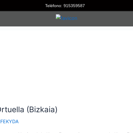
Teléfono: 915359587
tuella (Bizkaia)
RFEKYDA