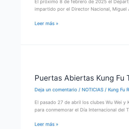
El próximo 8 de febrero de 2025 el Depart
(Bizkaia)
impartido por el Director Nacional, Miguel 
Leer más »
Puertas
Abiertas
Puertas Abiertas Kung Fu T
Kung
Fu
Deja un comentario
/
NOTICIAS
/
Kung Fu 
Taiji
Quan
El pasado 27 de abril los clubes Wu Wei y K
Ortuella
para conmemorar el Día Internacional del Ta
(Vizcaya)
Leer más »