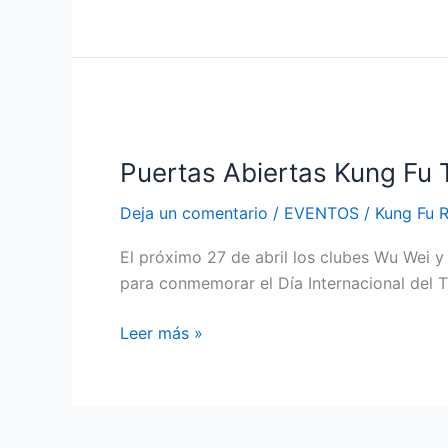
Puertas
Abiertas
Puertas Abiertas Kung Fu T
Kung
Fu
Deja un comentario
/
EVENTOS
/
Kung Fu 
Taiji
Quan
El próximo 27 de abril los clubes Wu Wei y 
Ortuella
para conmemorar el Día Internacional del Ta
(Vizcaya)
Leer más »