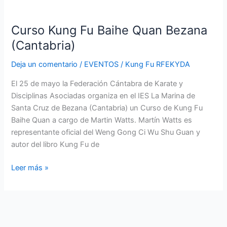
Curso
Kung
Curso Kung Fu Baihe Quan Bezana
Fu
Baihe
(Cantabria)
Quan
Deja un comentario
/
EVENTOS
/
Kung Fu RFEKYDA
Bezana
(Cantabria)
El 25 de mayo la Federación Cántabra de Karate y
Disciplinas Asociadas organiza en el IES La Marina de
Santa Cruz de Bezana (Cantabria) un Curso de Kung Fu
Baihe Quan a cargo de Martin Watts. Martín Watts es
representante oficial del Weng Gong Ci Wu Shu Guan y
autor del libro Kung Fu de
Leer más »