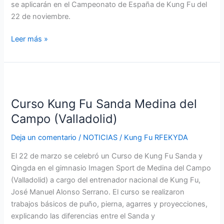
se aplicarán en el Campeonato de España de Kung Fu del
22 de noviembre.
Leer más »
Curso
Kung
Curso Kung Fu Sanda Medina del
Fu
Sanda
Campo (Valladolid)
Medina
Deja un comentario
/
NOTICIAS
/
Kung Fu RFEKYDA
del
Campo
El 22 de marzo se celebró un Curso de Kung Fu Sanda y
(Valladolid)
Qingda en el gimnasio Imagen Sport de Medina del Campo
(Valladolid) a cargo del entrenador nacional de Kung Fu,
José Manuel Alonso Serrano. El curso se realizaron
trabajos básicos de puño, pierna, agarres y proyecciones,
explicando las diferencias entre el Sanda y