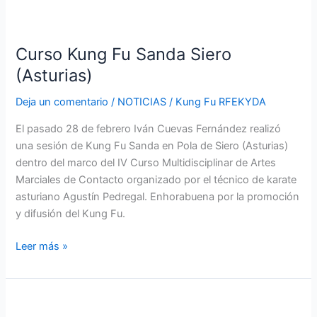
Curso
Kung
Curso Kung Fu Sanda Siero
Fu
Sanda
(Asturias)
Siero
Deja un comentario
/
NOTICIAS
/
Kung Fu RFEKYDA
(Asturias)
El pasado 28 de febrero Iván Cuevas Fernández realizó
una sesión de Kung Fu Sanda en Pola de Siero (Asturias)
dentro del marco del IV Curso Multidisciplinar de Artes
Marciales de Contacto organizado por el técnico de karate
asturiano Agustín Pedregal. Enhorabuena por la promoción
y difusión del Kung Fu.
Leer más »
Curso