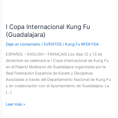
I
Copa
I Copa Internacional Kung Fu
Internacional
Kung
(Guadalajara)
Fu
Deja un comentario
/
EVENTOS
/
Kung Fu RFEKYDA
(Guadalajara)
ESPAÑOL – ENGLISH – FRANÇAIS Los días 12 y 13 de
diciembre se celebrará la I Copa Internacional de Kung Fu
en el Palacio Multiusos de Guadalajara organizada por la
Real Federación Española de Karate y Disciplinas
Asociadas a través del Departamento Nacional de Kung Fu
y en colaboración con el Ayuntamiento de Guadalajara. La
[…]
Leer más »