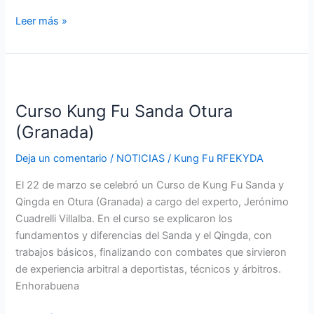
Leer más »
Curso
Kung
Curso Kung Fu Sanda Otura
Fu
Sanda
(Granada)
Otura
Deja un comentario
/
NOTICIAS
/
Kung Fu RFEKYDA
(Granada)
El 22 de marzo se celebró un Curso de Kung Fu Sanda y
Qingda en Otura (Granada) a cargo del experto, Jerónimo
Cuadrelli Villalba. En el curso se explicaron los
fundamentos y diferencias del Sanda y el Qingda, con
trabajos básicos, finalizando con combates que sirvieron
de experiencia arbitral a deportistas, técnicos y árbitros.
Enhorabuena