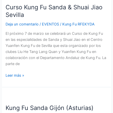
Kung
Curso Kung Fu Sanda & Shuai Jiao
Fu
Sanda
Sevilla
&
Deja un comentario
/
EVENTOS
/
Kung Fu RFEKYDA
Shuai
Jiao
El próximo 7 de marzo se celebrará un Curso de Kung Fu
Sevilla
en las especialidades de Sanda y Shuai Jiao en el Centro
Yuanfen Kung Fu de Sevilla que esta organizado por los
clubes Liu He Tang Lang Quan y Yuanfen Kung Fu en
colaboración con el Departamento Andaluz de Kung Fu. La
parte de
Leer más »
Kung
Fu
Kung Fu Sanda Gijón (Asturias)
Sanda