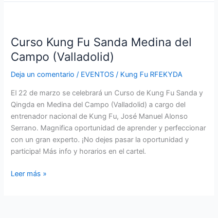
Curso
Kung
Curso Kung Fu Sanda Medina del
Fu
Sanda
Campo (Valladolid)
Medina
Deja un comentario
/
EVENTOS
/
Kung Fu RFEKYDA
del
Campo
El 22 de marzo se celebrará un Curso de Kung Fu Sanda y
(Valladolid)
Qingda en Medina del Campo (Valladolid) a cargo del
entrenador nacional de Kung Fu, José Manuel Alonso
Serrano. Magnifica oportunidad de aprender y perfeccionar
con un gran experto. ¡No dejes pasar la oportunidad y
participa! Más info y horarios en el cartel.
Leer más »