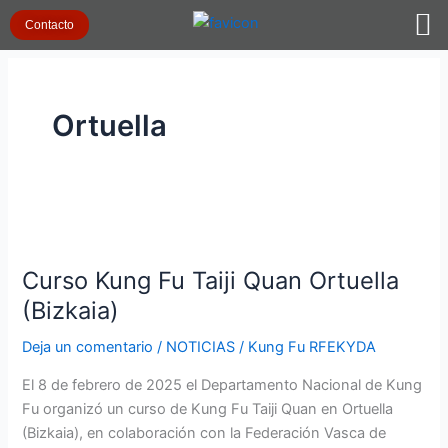
Ir
Contacto
al
contenido
Ortuella
Curso
Kung
Curso Kung Fu Taiji Quan Ortuella
Fu
Taiji
(Bizkaia)
Quan
Deja un comentario
/
NOTICIAS
/
Kung Fu RFEKYDA
Ortuella
(Bizkaia)
El 8 de febrero de 2025 el Departamento Nacional de Kung
Fu organizó un curso de Kung Fu Taiji Quan en Ortuella
(Bizkaia), en colaboración con la Federación Vasca de