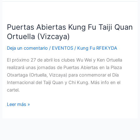
Puertas
Abiertas
Puertas Abiertas Kung Fu Taiji Quan
Kung
Fu
Ortuella (Vizcaya)
Taiji
Deja un comentario
/
EVENTOS
/
Kung Fu RFEKYDA
Quan
Ortuella
El próximo 27 de abril los clubes Wu Wei y Ken Ortuella
(Vizcaya)
realizará unas jornadas de Puertas Abiertas en la Plaza
Otxartaga (Ortuella, Vizcaya) para conmemorar el Día
Internacional del Taiji Quan y Chi Kung. Más info en el
cartel.
Leer más »