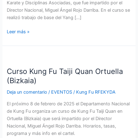
Karate y Disciplinas Asociadas, que fue impartido por el
Director Nacional, Miguel Ángel Rojo Darriba. En el curso se
realizó trabajo de base del Yang […]
Leer más »
Curso
Kung
Curso Kung Fu Taiji Quan Ortuella
Fu
Taiji
(Bizkaia)
Quan
Deja un comentario
/
EVENTOS
/
Kung Fu RFEKYDA
Ortuella
(Bizkaia)
El próximo 8 de febrero de 2025 el Departamento Nacional
de Kung Fu organiza un curso de Kung Fu Taiji Quan en
Ortuella (Bizkaia) que será impartido por el Director
Nacional, Miguel Ángel Rojo Darriba. Horarios, tasas,
programa y más info en el cartel.