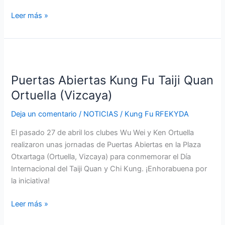
Leer más »
Puertas
Abiertas
Puertas Abiertas Kung Fu Taiji Quan
Kung
Fu
Ortuella (Vizcaya)
Taiji
Deja un comentario
/
NOTICIAS
/
Kung Fu RFEKYDA
Quan
Ortuella
El pasado 27 de abril los clubes Wu Wei y Ken Ortuella
(Vizcaya)
realizaron unas jornadas de Puertas Abiertas en la Plaza
Otxartaga (Ortuella, Vizcaya) para conmemorar el Día
Internacional del Taiji Quan y Chi Kung. ¡Enhorabuena por
la iniciativa!
Leer más »