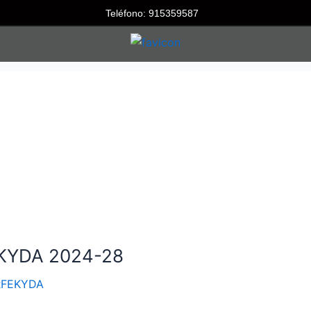
Teléfono: 915359587
EKYDA 2024-28
RFEKYDA