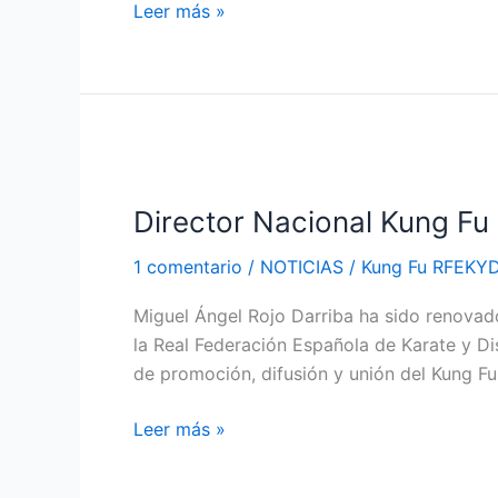
Leer más »
Director
Nacional
Director Nacional Kung F
Kung
Fu
1 comentario
/
NOTICIAS
/
Kung Fu RFEKY
RFEKYDA
Miguel Ángel Rojo Darriba ha sido renova
la Real Federación Española de Karate y D
de promoción, difusión y unión del Kung Fu
Leer más »