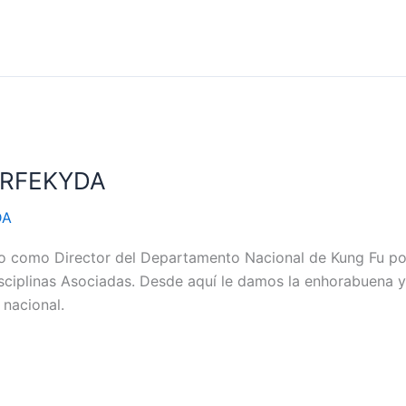
u RFEKYDA
DA
do como Director del Departamento Nacional de Kung Fu p
isciplinas Asociadas. Desde aquí le damos la enhorabuena
 nacional.