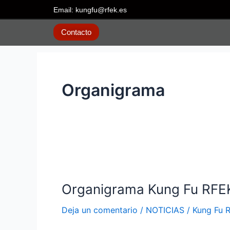
Ir
Email: kungfu@rfek.es
al
contenido
Contacto
Organigrama
Organigrama
Kung
Organigrama Kung Fu RF
Fu
RFEKYDA
Deja un comentario
/
NOTICIAS
/
Kung Fu 
2024-
28