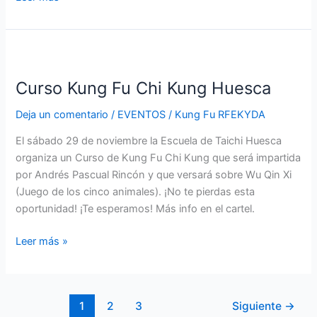
Curso
Kung
Curso Kung Fu Chi Kung Huesca
Fu
Chi
Deja un comentario
/
EVENTOS
/
Kung Fu RFEKYDA
Kung
Huesca
El sábado 29 de noviembre la Escuela de Taichi Huesca
organiza un Curso de Kung Fu Chi Kung que será impartida
por Andrés Pascual Rincón y que versará sobre Wu Qin Xi
(Juego de los cinco animales). ¡No te pierdas esta
oportunidad! ¡Te esperamos! Más info en el cartel.
Leer más »
1
2
3
Siguiente
→