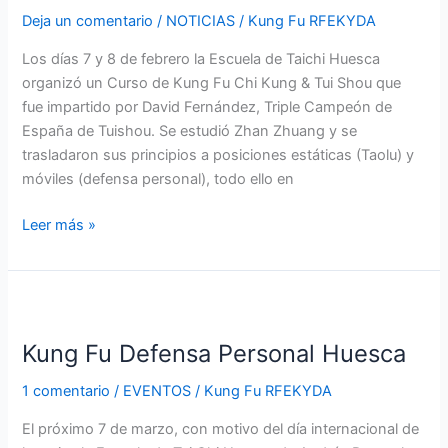
Kung
Deja un comentario
/
NOTICIAS
/
Kung Fu RFEKYDA
Tui
Shou
Los días 7 y 8 de febrero la Escuela de Taichi Huesca
Huesca
organizó un Curso de Kung Fu Chi Kung & Tui Shou que
fue impartido por David Fernández, Triple Campeón de
España de Tuishou. Se estudió Zhan Zhuang y se
trasladaron sus principios a posiciones estáticas (Taolu) y
móviles (defensa personal), todo ello en
Leer más »
Kung
Fu
Kung Fu Defensa Personal Huesca
Defensa
Personal
1 comentario
/
EVENTOS
/
Kung Fu RFEKYDA
Huesca
El próximo 7 de marzo, con motivo del día internacional de