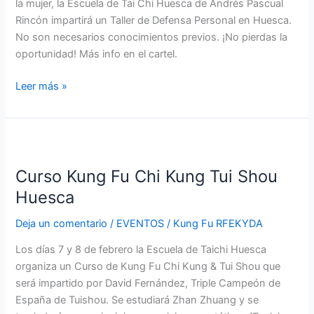
la mujer, la Escuela de Tai Chi Huesca de Andrés Pascual
Rincón impartirá un Taller de Defensa Personal en Huesca.
No son necesarios conocimientos previos. ¡No pierdas la
oportunidad! Más info en el cartel.
Leer más »
Curso
Kung
Curso Kung Fu Chi Kung Tui Shou
Fu
Chi
Huesca
Kung
Deja un comentario
/
EVENTOS
/
Kung Fu RFEKYDA
Tui
Shou
Los días 7 y 8 de febrero la Escuela de Taichi Huesca
Huesca
organiza un Curso de Kung Fu Chi Kung & Tui Shou que
será impartido por David Fernández, Triple Campeón de
España de Tuishou. Se estudiará Zhan Zhuang y se