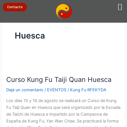
Ir
Contacto
al
contenido
Huesca
Curso
Kung
Curso Kung Fu Taiji Quan Huesca
Fu
Taiji
Deja un comentario
/
EVENTOS
/
Kung Fu RFEKYDA
Quan
Huesca
Los días 15 y 16 de agosto se realizará un Curso de Kung
Fu Taiji Quan en Huesca que será organizado por la Escuela
de Taichi de Huesca e impartido por la Campeona de
España de Kung Fu, Yan Wan Chee. Se practicará la forma