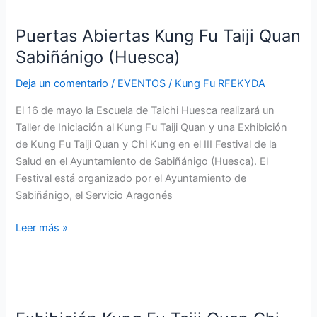
Puertas
Abiertas
Puertas Abiertas Kung Fu Taiji Quan
Kung
Fu
Sabiñánigo (Huesca)
Taiji
Deja un comentario
/
EVENTOS
/
Kung Fu RFEKYDA
Quan
Sabiñánigo
El 16 de mayo la Escuela de Taichi Huesca realizará un
(Huesca)
Taller de Iniciación al Kung Fu Taiji Quan y una Exhibición
de Kung Fu Taiji Quan y Chi Kung en el III Festival de la
Salud en el Ayuntamiento de Sabiñánigo (Huesca). El
Festival está organizado por el Ayuntamiento de
Sabiñánigo, el Servicio Aragonés
Leer más »
Exhibición
Kung