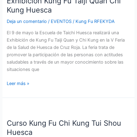
Exhibición Kung Fu Taiji Quan Chi
Fu
Taiji
Kung Huesca
Quan
Deja un comentario
/
EVENTOS
/
Kung Fu RFEKYDA
Chi
Kung
El 9 de mayo la Escuela de Taichi Huesca realizará una
Huesca
Exhibición de Kung Fu Taiji Quan y Chi Kung en la V Feria
de la Salud de Huesca de Cruz Roja. La feria trata de
promover la participación de las personas con actitudes
saludables a través de un mayor conocimiento sobre las
situaciones que
Leer más »
Curso
Kung
Curso Kung Fu Chi Kung Tui Shou
Fu
Chi
Huesca