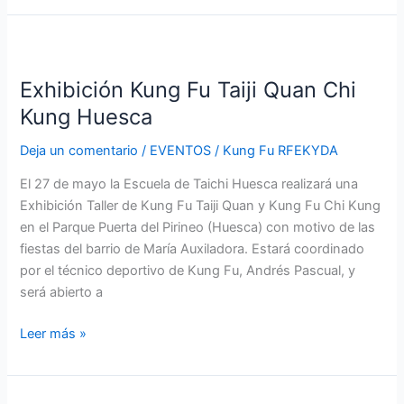
Exhibición
Kung
Exhibición Kung Fu Taiji Quan Chi
Fu
Taiji
Kung Huesca
Quan
Deja un comentario
/
EVENTOS
/
Kung Fu RFEKYDA
Chi
Kung
El 27 de mayo la Escuela de Taichi Huesca realizará una
Huesca
Exhibición Taller de Kung Fu Taiji Quan y Kung Fu Chi Kung
en el Parque Puerta del Pirineo (Huesca) con motivo de las
fiestas del barrio de María Auxiladora. Estará coordinado
por el técnico deportivo de Kung Fu, Andrés Pascual, y
será abierto a
Leer más »