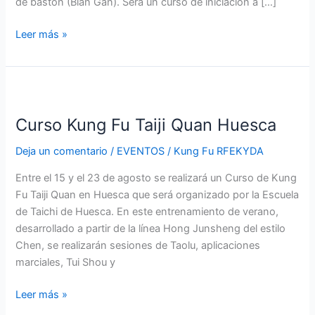
de bastón (Bian Gan). Será un curso de iniciación a […]
Leer más »
Curso
Kung
Curso Kung Fu Taiji Quan Huesca
Fu
Taiji
Deja un comentario
/
EVENTOS
/
Kung Fu RFEKYDA
Quan
Huesca
Entre el 15 y el 23 de agosto se realizará un Curso de Kung
Fu Taiji Quan en Huesca que será organizado por la Escuela
de Taichi de Huesca. En este entrenamiento de verano,
desarrollado a partir de la línea Hong Junsheng del estilo
Chen, se realizarán sesiones de Taolu, aplicaciones
marciales, Tui Shou y
Leer más »