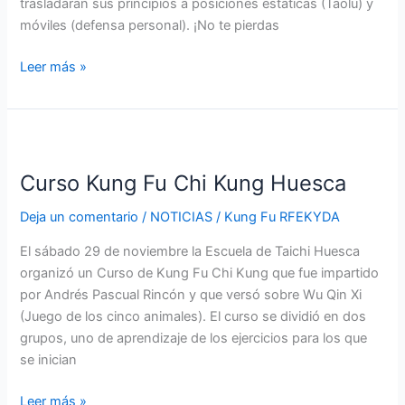
trasladarán sus principios a posiciones estáticas (Taolu) y
móviles (defensa personal). ¡No te pierdas
Leer más »
Curso
Kung
Curso Kung Fu Chi Kung Huesca
Fu
Chi
Deja un comentario
/
NOTICIAS
/
Kung Fu RFEKYDA
Kung
Huesca
El sábado 29 de noviembre la Escuela de Taichi Huesca
organizó un Curso de Kung Fu Chi Kung que fue impartido
por Andrés Pascual Rincón y que versó sobre Wu Qin Xi
(Juego de los cinco animales). El curso se dividió en dos
grupos, uno de aprendizaje de los ejercicios para los que
se inician
Leer más »