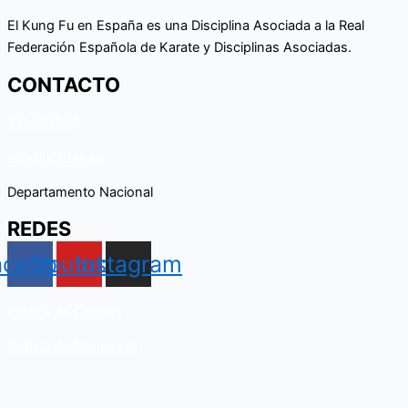
El Kung Fu en España es una Disciplina Asociada a la Real
Federación Española de Karate y Disciplinas Asociadas.
CONTACTO
915359587
kungfu@rfek.es
Departamento Nacional
REDES
acebook
Youtube
Instagram
Política de Cookes
Política de Privacidad