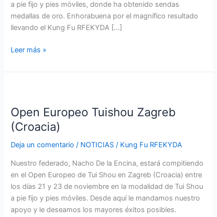
a pie fijo y pies móviles, donde ha obtenido sendas
medallas de oro. Enhorabuena por el magnífico resultado
llevando el Kung Fu RFEKYDA […]
Leer más »
Open
Europeo
Open Europeo Tuishou Zagreb
Tuishou
Zagreb
(Croacia)
(Croacia)
Deja un comentario
/
NOTICIAS
/
Kung Fu RFEKYDA
Nuestro federado, Nacho De la Encina, estará compitiendo
en el Open Europeo de Tui Shou en Zagreb (Croacia) entre
los días 21 y 23 de noviembre en la modalidad de Tui Shou
a pie fijo y pies móviles. Desde aquí le mandamos nuestro
apoyo y le deseamos los mayores éxitos posibles.