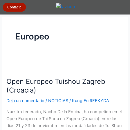
Ir
Contacto
al
contenido
Europeo
Open
Europeo
Open Europeo Tuishou Zagreb
Tuishou
Zagreb
(Croacia)
(Croacia)
Deja un comentario
/
NOTICIAS
/
Kung Fu RFEKYDA
Nuestro federado, Nacho De la Encina, ha competido en el
Open Europeo de Tui Shou en Zagreb (Croacia) entre los
días 21 y 23 de noviembre en las modalidades de Tui Shou