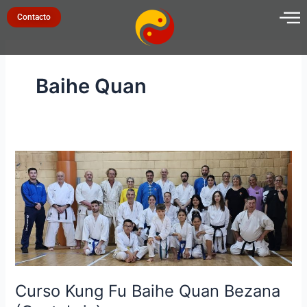
Ir
Contacto
al
contenido
Baihe Quan
Curso
Kung
Fu
Baihe
Quan
Bezana
(Cantabria)
Curso Kung Fu Baihe Quan Bezana