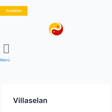
Ir
al
Contacto
contenido
Menú
Villaselan