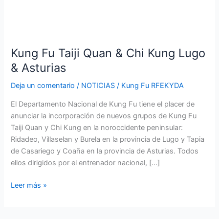
Kung
Fu
Kung Fu Taiji Quan & Chi Kung Lugo
Taiji
Quan
& Asturias
&
Deja un comentario
/
NOTICIAS
/
Kung Fu RFEKYDA
Chi
Kung
El Departamento Nacional de Kung Fu tiene el placer de
Lugo
anunciar la incorporación de nuevos grupos de Kung Fu
&
Taiji Quan y Chi Kung en la noroccidente peninsular:
Asturias
Ridadeo, Villaselan y Burela en la provincia de Lugo y Tapia
de Casariego y Coaña en la provincia de Asturias. Todos
ellos dirigidos por el entrenador nacional, […]
Leer más »