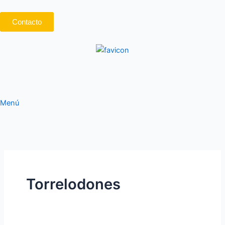
Ir
al
Contacto
contenido
Menú
Torrelodones