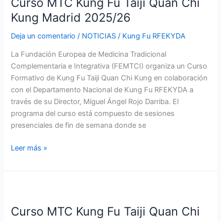
Curso MTC Kung Fu Taiji Quan Chi
Kung
Fu
Kung Madrid 2025/26
Taiji
Deja un comentario
/
NOTICIAS
/
Kung Fu RFEKYDA
Quan
Chi
La Fundación Europea de Medicina Tradicional
Kung
Complementaria e Integrativa (FEMTCI) organiza un Curso
Madrid
Formativo de Kung Fu Taiji Quan Chi Kung en colaboración
2025/26
con el Departamento Nacional de Kung Fu RFEKYDA a
través de su Director, Miguel Ángel Rojo Darriba. El
programa del curso está compuesto de sesiones
presenciales de fin de semana donde se
Leer más »
Curso
MTC
Curso MTC Kung Fu Taiji Quan Chi
Kung