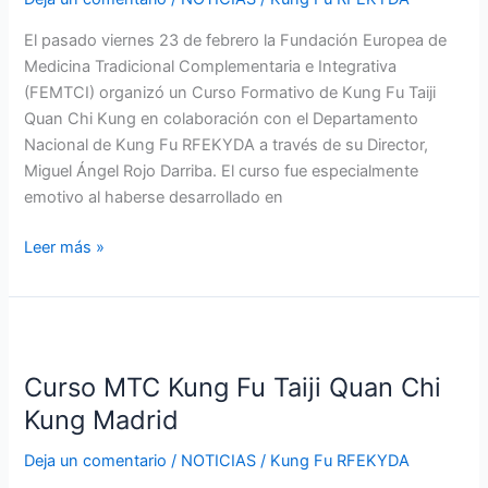
Quan
Chi
El pasado viernes 23 de febrero la Fundación Europea de
Kung
Medicina Tradicional Complementaria e Integrativa
Madrid
(FEMTCI) organizó un Curso Formativo de Kung Fu Taiji
Quan Chi Kung en colaboración con el Departamento
Nacional de Kung Fu RFEKYDA a través de su Director,
Miguel Ángel Rojo Darriba. El curso fue especialmente
emotivo al haberse desarrollado en
Leer más »
Curso
MTC
Curso MTC Kung Fu Taiji Quan Chi
Kung
Fu
Kung Madrid
Taiji
Deja un comentario
/
NOTICIAS
/
Kung Fu RFEKYDA
Quan