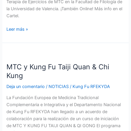
Terapia de Ejercicios de MTC en la Facultad de Filología de
la Universidad de Valencia. ¡También Online! Más info en el
Cartel.
Leer más »
MTC
y
MTC y Kung Fu Taiji Quan & Chi
Kung
Fu
Kung
Taiji
Deja un comentario
/
NOTICIAS
/
Kung Fu RFEKYDA
Quan
&
La Fundación Europea de Medicina Tradicional
Chi
Complementaria e Integrativa y el Departamento Nacional
Kung
de Kung Fu RFEKYDA han llegado a un acuerdo de
colaboración para la realización de un curso de iniciación
de MTC Y KUNG FU TAIJI QUAN & QI GONG El programa