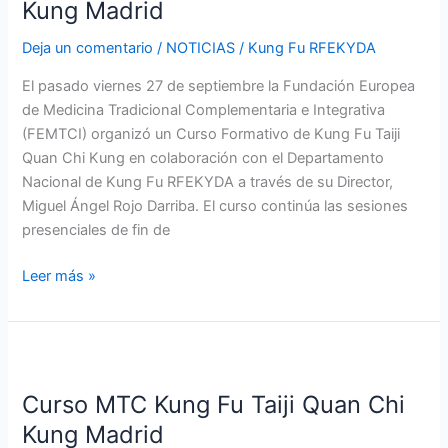
Fu
Kung Madrid
Taiji
Deja un comentario
/
NOTICIAS
/
Kung Fu RFEKYDA
Quan
Chi
El pasado viernes 27 de septiembre la Fundación Europea
Kung
de Medicina Tradicional Complementaria e Integrativa
Madrid
(FEMTCI) organizó un Curso Formativo de Kung Fu Taiji
Quan Chi Kung en colaboración con el Departamento
Nacional de Kung Fu RFEKYDA a través de su Director,
Miguel Ángel Rojo Darriba. El curso continúa las sesiones
presenciales de fin de
Leer más »
Curso
MTC
Curso MTC Kung Fu Taiji Quan Chi
Kung
Fu
Kung Madrid