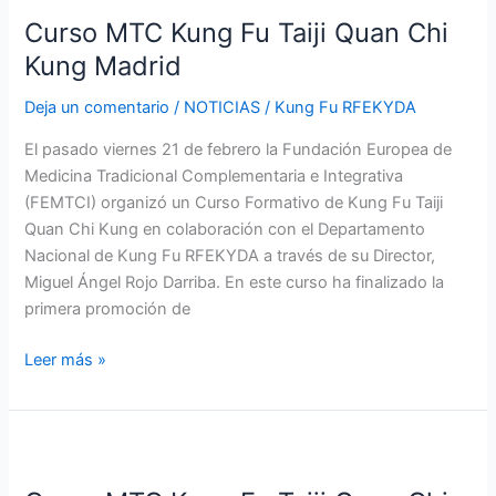
MTC
Curso MTC Kung Fu Taiji Quan Chi
Kung
Fu
Kung Madrid
Taiji
Deja un comentario
/
NOTICIAS
/
Kung Fu RFEKYDA
Quan
Chi
El pasado viernes 21 de febrero la Fundación Europea de
Kung
Medicina Tradicional Complementaria e Integrativa
Madrid
(FEMTCI) organizó un Curso Formativo de Kung Fu Taiji
Quan Chi Kung en colaboración con el Departamento
Nacional de Kung Fu RFEKYDA a través de su Director,
Miguel Ángel Rojo Darriba. En este curso ha finalizado la
primera promoción de
Leer más »
Curso
MTC