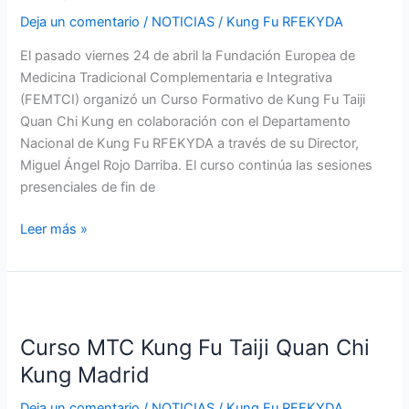
Taiji
Deja un comentario
/
NOTICIAS
/
Kung Fu RFEKYDA
Quan
Chi
El pasado viernes 24 de abril la Fundación Europea de
Kung
Medicina Tradicional Complementaria e Integrativa
Madrid
(FEMTCI) organizó un Curso Formativo de Kung Fu Taiji
Quan Chi Kung en colaboración con el Departamento
Nacional de Kung Fu RFEKYDA a través de su Director,
Miguel Ángel Rojo Darriba. El curso continúa las sesiones
presenciales de fin de
Leer más »
Curso
MTC
Curso MTC Kung Fu Taiji Quan Chi
Kung
Fu
Kung Madrid
Taiji
Deja un comentario
/
NOTICIAS
/
Kung Fu RFEKYDA