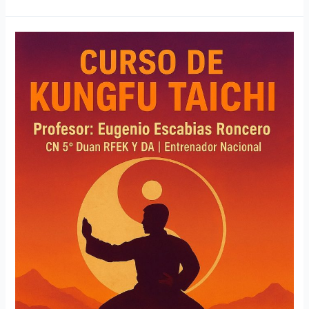
Curso
Kung
Fu
Taiji
Quan
Meco
(Madrid)