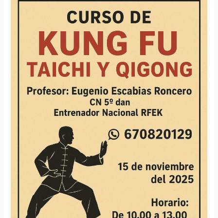
Kung
Fu
Taiji
Quan
Chi
Kung
Meco
(Madrid)