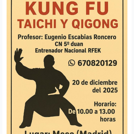
Taiji
Quan
Chi
Kung
Meco
(Madrid)